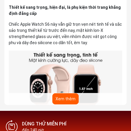
Thiết kế sang trọng, hiện đại, là phụ kiện thời trang khẳng
định đẳng cấp
Chiếc Apple Watch S6 này vẫn giữ trọn vẹn nét tinh tế và sắc
sảo trong thiết kế từ trước đến nay, mặt kính Ion-X
strengthened glass ưu việt, viền nhôm được vát gọt công
phu và dây đeo silicone co dãn tốt, êm tay.
Xem thêm
Công nghệ mới giúp bạn quản lý và theo dõi sức khỏe của
DÙNG THỬ MIỄN PHÍ
bản thân dễ dàng, khoa học hơn
đến 240 giờ