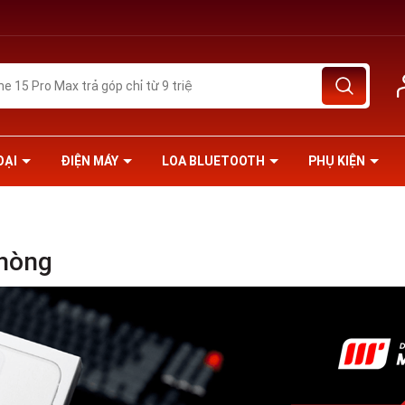
OẠI
ĐIỆN MÁY
LOA BLUETOOTH
PHỤ KIỆN
Phòng