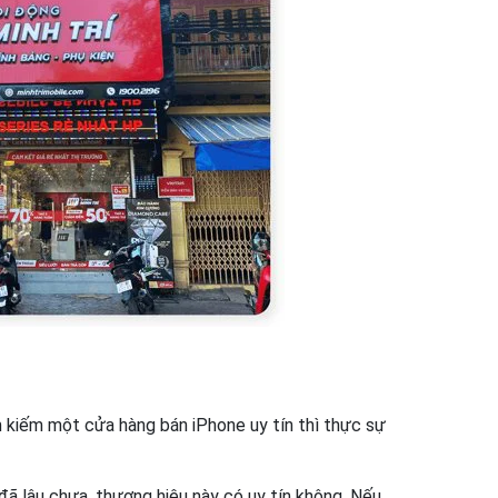
m kiếm một cửa hàng bán iPhone uy tín thì thực sự
ã lâu chưa, thương hiệu này có uy tín không. Nếu