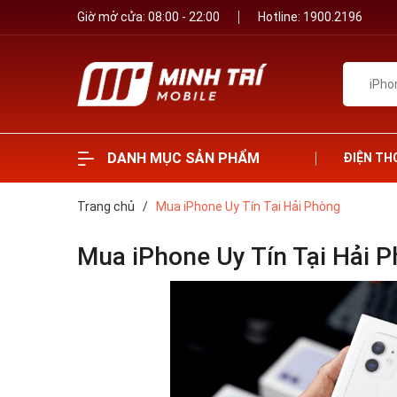
Giờ mở cửa: 08:00 - 22:00
Hotline:
1900.2196
DANH MỤC SẢN PHẨM
ĐIỆN TH
Trang chủ
/
Mua iPhone Uy Tín Tại Hải Phòng
Mua iPhone Uy Tín Tại Hải 