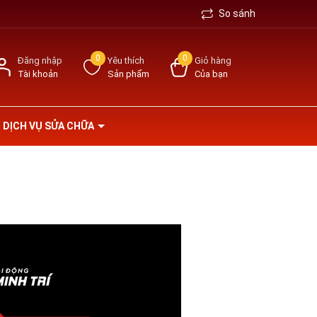
So sánh
0
0
Đăng nhập
Yêu thích
Giỏ hàng
Tài khoản
Sản phẩm
Của bạn
DỊCH VỤ SỬA CHỮA