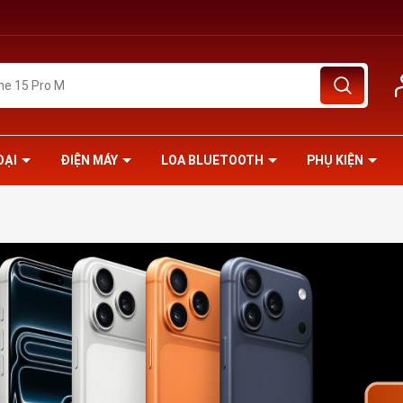
OẠI
ĐIỆN MÁY
LOA BLUETOOTH
PHỤ KIỆN