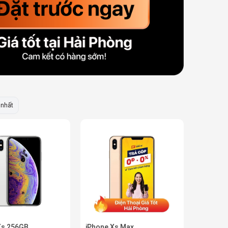
 nhất
Xs 256GB
iPhone Xs Max