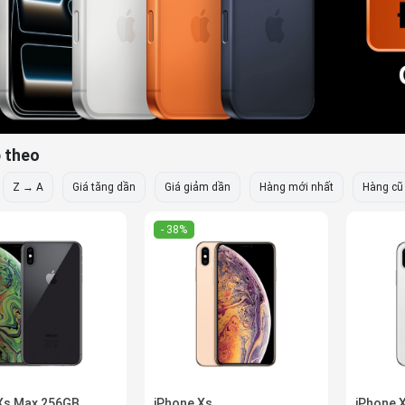
 theo
Z → A
Giá tăng dần
Giá giảm dần
Hàng mới nhất
Hàng cũ
- 38%
Xs Max 256GB
iPhone Xs
iPhone 