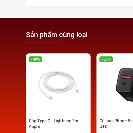
Lõi cáp đồng mạ kẽm được bao bọc tới 4 lớp. Tro
lõi. Tiếp đến là lớp giấy bạc dẻo chống nhiễu giú
Sản phẩm cùng loại
là vỏ TPE vừa cứng vừa dai. Và bọc ngoài cùng là 
thường sử dụng trong áo giáp chống đạn). Tất c
có thể dùng để kéo 1 vật nặng tới 50kg.
- 40%
- 20%
Mỗi đầu cắm được bo quanh cố định bằng một dả
giữa đầu với dây cáp được bọc thêm 1 lớp TPE 
Cáp Type C - Lightning 2m
Củ sạc iPhone B
Apple
U+C