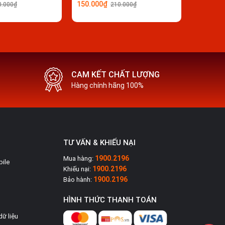
150.000₫
0.000₫
210.000₫
CAM KẾT CHẤT LƯỢNG
Hàng chính hãng 100%
TƯ VẤN & KHIẾU NẠI
1900.2196
Mua hàng:
bile
1900.2196
Khiếu nại:
1900.2196
Bảo hành:
HÌNH THỨC THANH TOÁN
dữ liệu