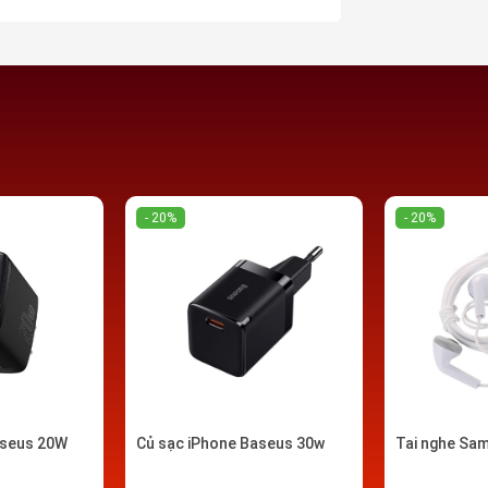
ng cùng là lớp cao su cách điện giữa các
p ổn định đường truyền dữ liệu. Lớp thứ 3
lớp bện dệt từ chất liệu Kevlar (chất liệu
ả làm cho dây cáp có độ bền cực cao. Cáp
- 20%
- 20%
i hợp kim nhôm chắc chắn. Trên cổ nối
bên ngoài chống bẻ gập và đứt ngầm.
aseus 20W
Củ sạc iPhone Baseus 30w
Tai nghe Sa