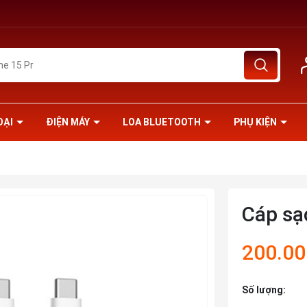
OẠI
ĐIỆN MÁY
LOA BLUETOOTH
PHỤ KIỆN
Cáp sạ
200.0
Số lượng: