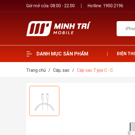
Giờ mở cửa: 08:00 - 22:00
Hotline:
1900.2196
DANH MỤC SẢN PHẨM
ĐIỆN TH
Trang chủ
/
Cáp, sạc
/
Cáp sạc Type C - C