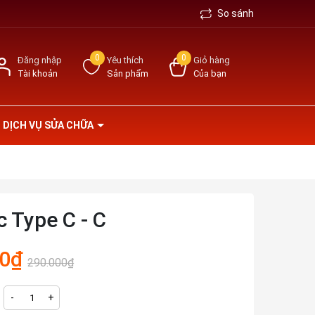
So sánh
0
0
Đăng nhập
Yêu thích
Giỏ hàng
Tài khoản
Sản phẩm
Của bạn
DỊCH VỤ SỬA CHỮA
c Type C - C
00₫
290.000₫
-
+