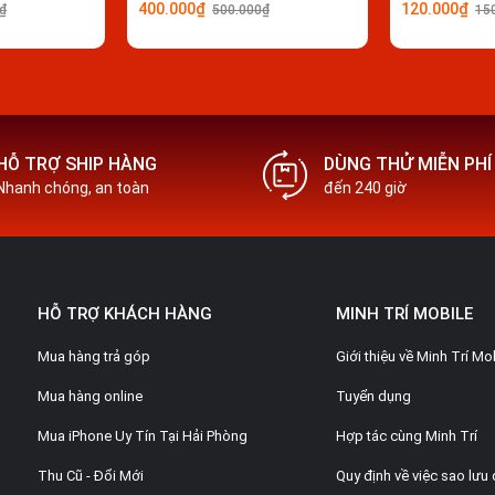
400.000₫
120.000₫
₫
500.000₫
15
HỖ TRỢ SHIP HÀNG
DÙNG THỬ MIỄN PHÍ
Nhanh chóng, an toàn
đến 240 giờ
HỖ TRỢ KHÁCH HÀNG
MINH TRÍ MOBILE
Mua hàng trả góp
Giới thiệu về Minh Trí Mo
Mua hàng online
Tuyển dụng
Mua iPhone Uy Tín Tại Hải Phòng
Hợp tác cùng Minh Trí
Thu Cũ - Đổi Mới
Quy định về việc sao lưu 