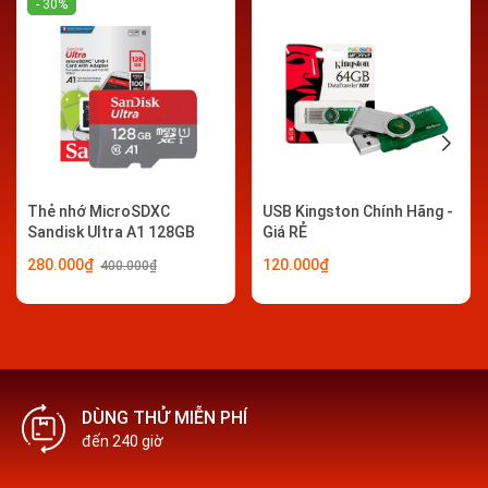
- 30%
Thẻ nhớ MicroSDXC
USB Kingston Chính Hãng -
Sandisk Ultra A1 128GB
Giá RẺ
100MB/s
280.000₫
120.000₫
400.000₫
DÙNG THỬ MIỄN PHÍ
đến 240 giờ