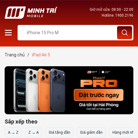
Giờ mở cửa: 08:00 - 22:00
Hotline:
1900.2196
Trang chủ
/
iPad Air 5
Sắp xếp theo
A → Z
Z → A
Giá tăng dần
Giá giảm dần
Hàng mới nhất