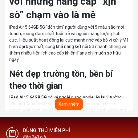
với những nâng cấp “xịn
sò” chạm vào là mê
iPad Air 5 64GB 5G “đốn tim” người dùng với 5 màu sắc mới
toanh, mang đậm chất tuổi trẻ và nguồn năng lượng tích
cực. Hiệu suất hoạt động lại cực mạnh nhờ vào bộ vi xử lý M1
hiện đại bậc nhất, cùng khả năng kết nối 5G nhanh chóng và
thêm nhiều tiện ích cao cấp khiến iFans chỉ muốn sở hữu
ngay.
Nét đẹp trường tồn, bền bỉ
theo thời gian
iPad Air 5 64GB 5G
có vẻ ngoài được Apple lấy lại ý tưởng
gần như toàn bộ từ dòng iPad Air 4, với phần viền bezel
Xem thêm
mỏng, màn hình lớn gần như tràn ra đều các cạnh. Mặt lưng
không có hoạ tiết mới mà vẫn phủ đều một màu từ trên
xuống dưới. Lần này, thương hiệu đã sử dụng chất liệu nhôm
tái chế, có khả năng chống bào mòn, tránh trầy xước tốt và
DÙNG THỬ MIỄN PHÍ
thân thiện với môi trường.
đến 240 giờ