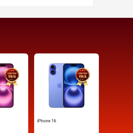
 video và ảnh 3D, tạo nên một trải nghiệm
 chú ý, cho phép người dùng dễ dàng thao
u khiển cảm ứng và tích hợp với các ứng
công nghệ Dynamic Island từ iPhone 15,
Chụp ảnh nâ
 P3 và Haptic Touch, mang lại trải nghiệm
cao
hiên bản iPhone 16 Pro và Pro Max hỗ trợ
ị mượt mà hơn​.
THÔNG TIN
Độ phân giải
iPhone 16