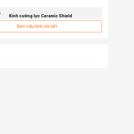
m
Kính cường lực Ceramic Shield
Xem cấu hình chi tiết
h
CAMERA SAU
Chính 48 MP & Phụ 48 MP, 12 MP
HD 720p@30fpsFullHD 1080p@60fpsFullHD
1080p@30fpsFullHD 1080p@25fpsFullHD
1080p@240fpsFullHD 1080p@120fps4K
2160p@60fps4K 2160p@30fps4K
2160p@25fps4K 2160p@24fps4K
2160p@120fps4K 2160p@100fps2.8K 60fps
Có