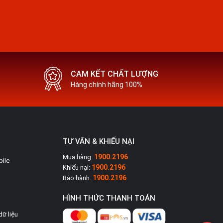
(Time Lapse)Retina FlashQuay video định
dạng LogQuay video ProResQuay video Full
HDQuay video 4KQuay chậm (Slow
Motion)Live PhotosDeep
FusionCinematicChụp ảnh RawChụp ảnh
liên tụcChụp đêmChống rungBộ lọc
màuPhotonic Engine
CAM KẾT CHẤT LƯỢNG
Hàng chính hãng 100%
H - CPU
TƯ VẤN & KHIẾU NẠI
1900.2196
iOS 18
Mua hàng:
bile
1900.2196
Khiếu nại:
1900.2196
Bảo hành:
g
Apple A18 Pro 6 nhân
HÌNH THỨC THANH TOÁN
dữ liệu