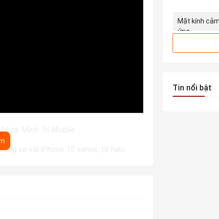
Mặt kính cả
ứng
Kiểu màn hìn
THÔNG TIN 
Tin nổi bật
Độ phân giải
6 tại Minh Trí Mobile
êm
ọng so với iPhone 15 series, từ hiệu
 Được trang bị chip A18 mạnh mẽ hơn,
Quay phim
ne 15 với chip A16, giúp cải thiện khả
​.
Fusion" 48 MP, mang lại khả năng chụp ảnh
Ngoài ra, tính năng chụp ảnh macro và quay
Đèn Flash