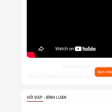
Khách hàng bóc hộp iPhone 1
Xem th
iPhone 16 series mang đến nhiều nâng cấp quan tr
năng, camera, đến các tính năng tiên tiến khác.
iPhone 16 mang lại hiệu suất vượt trội so với iPho
năng xử lý đồ họa và tiết kiệm năng lượng tốt hơn
HỎI ĐÁP - BÌNH LUẬN
Về camera, iPhone 16 cải tiến với camera chính "
rõ nét hơn, đặc biệt trong điều kiện thiếu sáng. 