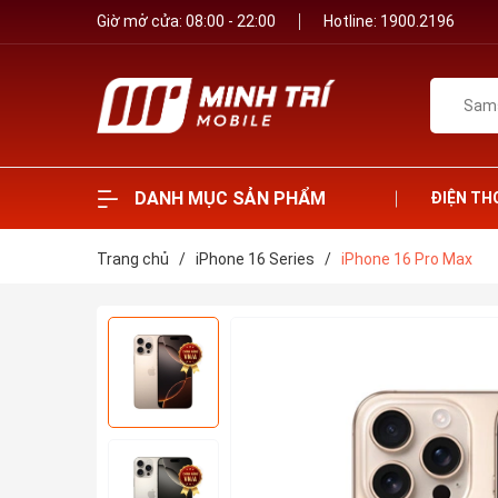
Giờ mở cửa: 08:00 - 22:00
Hotline:
1900.2196
DANH MỤC SẢN PHẨM
ĐIỆN TH
Trang chủ
/
iPhone 16 Series
/
iPhone 16 Pro Max