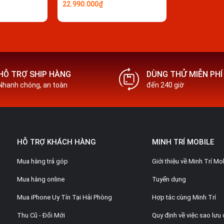
22.990.000₫
Videocall
HỖ TRỢ SHIP HÀNG
DÙNG THỬ MIỄN PHÍ
Nhanh chóng, an toàn
đến 240 giờ
Tính năng
khác
HỆ ĐIỀU HÀN
HỖ TRỢ KHÁCH HÀNG
MINH TRÍ MOBILE
Hệ điều hành
Mua hàng trả góp
Giới thiệu về Minh Trí Mo
 Minh Trí Mobile
Mua hàng online
Tuyển dụng
Chipset (hãn
g cấp thời lượng sử dụng lâu hơn, với
SX CPU)
Mua iPhone Uy Tín Tại Hải Phòng
Hợp tác cùng Minh Trí
suất 25W, so với 15W trên iPhone 15.
Thu Cũ - Đổi Mới
Quy định về việc sao lưu 
ững bước tiến lớn trong việc cải thiện
Tốc độ CPU