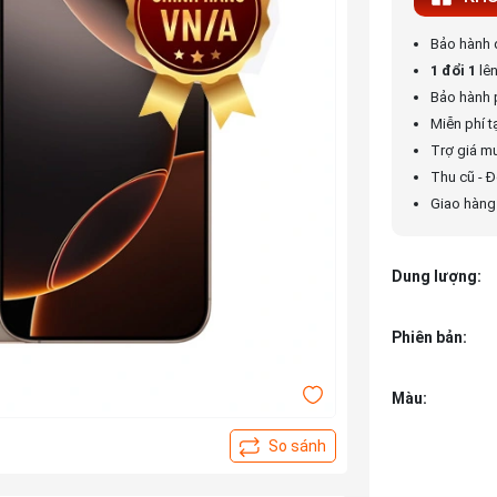
Bảo hành
1 đổi 1
lê
Bảo hành 
Miễn phí t
Trợ giá m
Thu cũ - Đ
Giao hàng 
Dung lượng:
Phiên bản:
Màu: