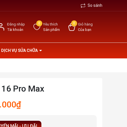
So sánh
0
0
Đăng nhập
Yêu thích
Giỏ hàng
Tài khoản
Sản phẩm
Của bạn
DỊCH VỤ SỬA CHỮA
 16 Pro Max
.000₫
YẾN MÃI - ƯU ĐÃI