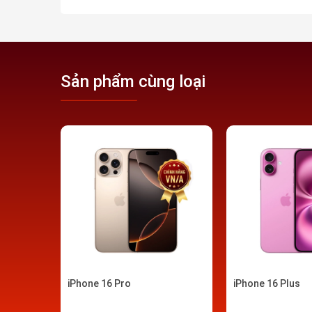
video không gian cho phép người dùng tạo ra các
mới mẻ. Nút Camera Control là một bổ sung đáng
tác chụp ảnh và quay video với các tính năng điề
dụng bên thứ ba​.
Sản phẩm cùng loại
Màn hình của iPhone 16 series tiếp tục sử dụng 
cùng với các cải tiến về True Tone, màu sắc rộng
hình ảnh sống động và mượt mà. Đặc biệt, các p
tần số làm mới 120Hz với ProMotion, giúp hiển th
iPhone 16 Pro
iPhone 16 Plus