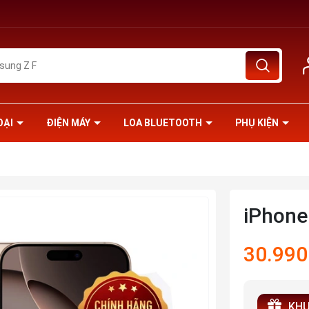
OẠI
ĐIỆN MÁY
LOA BLUETOOTH
PHỤ KIỆN
iPhone
30.990
KHU