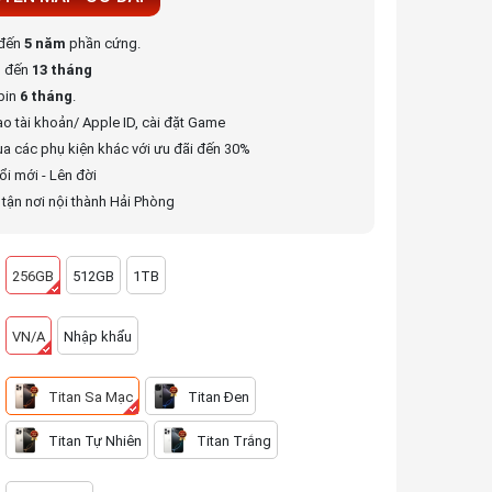
 đến
5 năm
phần cứng.
n đến
13 tháng
pin
6 tháng
.
ạo tài khoản/ Apple ID, cài đặt Game
ua các phụ kiện khác với ưu đãi đến 30%
ổi mới - Lên đời
tận nơi nội thành Hải Phòng
256GB
512GB
1TB
VN/A
Nhập khẩu
Titan Sa Mạc
Titan Đen
Titan Tự Nhiên
Titan Trắng