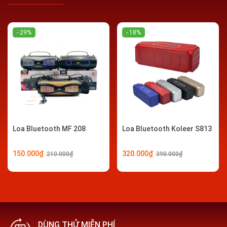
- 29%
- 18%
Loa Bluetooth MF 208
Loa Bluetooth Koleer S813
150.000₫
320.000₫
210.000₫
390.000₫
DÙNG THỬ MIỄN PHÍ