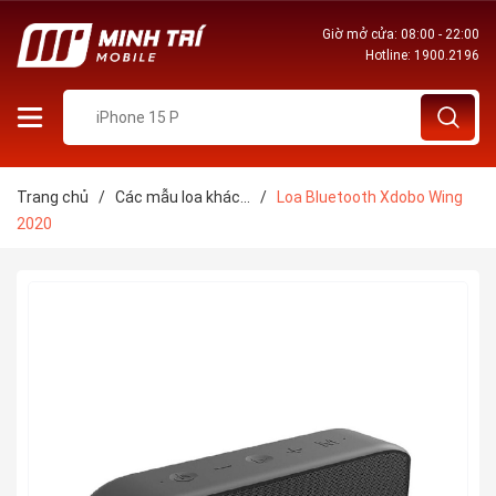
Giờ mở cửa: 08:00 - 22:00
Hotline:
1900.2196
Trang chủ
/
Các mẫu loa khác...
/
Loa Bluetooth Xdobo Wing
2020