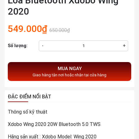
Loa Bluetooth Xdobo Wing
2020
549.000₫
650.000₫
Số lượng:
-
+
MUA NGAY
Giao hàng tận nơi hoặc nhận tại cửa hàng
ĐẶC ĐIỂM NỔI BẬT
Thông số kỹ thuật
Xdobo Wing 2020 20W Bluetooth 5.0 TWS
Hãng sản xuất : Xdobo Model: Wing 2020