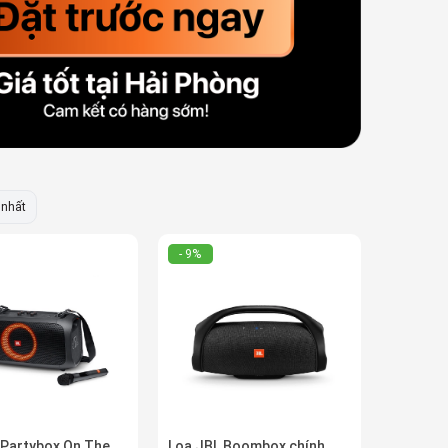
 nhất
- 9%
 Partybox On The
Loa JBL Boombox chính