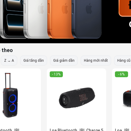
 theo
Z → A
Giá tăng dần
Giá giảm dần
Hàng mới nhất
Hàng cũ
- 13%
- 6%
etooth JBL
Loa Bluetooth JBL Charge 5
Loa JBL