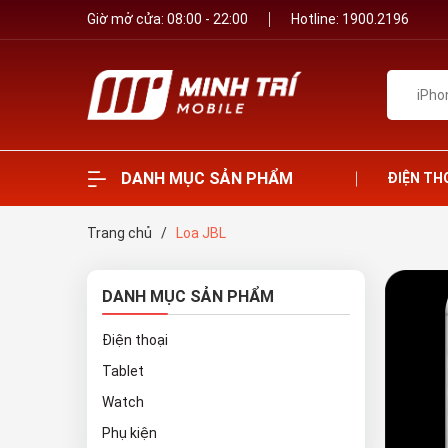
Giờ mở cửa: 08:00 - 22:00
Hotline:
1900.2196
DANH MỤC SẢN PHẨM
ĐIỆN TH
Trang chủ
/
Loa JBL
DANH MỤC SẢN PHẨM
Điện thoại
Tablet
Watch
Phụ kiện