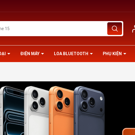
OẠI
ĐIỆN MÁY
LOA BLUETOOTH
PHỤ KIỆN