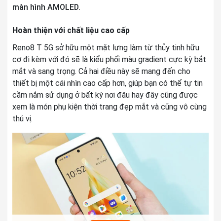
Siêu độ phân giải
màn hình AMOLED.
Nhãn dán (AR Stickers)
Hoàn thiện với chất liệu cao cấp
Làm đẹp
Reno8 T 5G sở hữu một mặt lưng làm từ thủy tinh hữu
cơ đi kèm với đó sẽ là kiểu phối màu gradient cực kỳ bắt
Google Lens
Chụp ảnh nâng
mắt và sang trọng. Cả hai điều này sẽ mang đến cho
cao
Bộ lọc màu
thiết bị một cái nhìn cao cấp hơn, giúp bạn có thể tự tin
cầm nắm sử dụng ở bất kỳ nơi đâu hay đây cũng được
Hiển vi
xem là món phụ kiện thời trang đẹp mắt và cũng vô cùng
Trôi nhanh thời gian (Time Lapse)
thú vị.
Toàn cảnh (Panorama)
Ban đêm (Night Mode)
Quay chậm (Slow Motion)
Xóa phông
Zoom kỹ thuật số