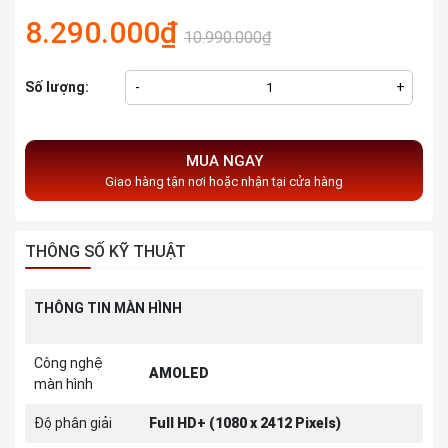
8.290.000₫
10.990.000₫
Số lượng:
-
+
MUA NGAY
Giao hàng tận nơi hoặc nhận tại cửa hàng
THÔNG SỐ KỸ THUẬT
THÔNG TIN MÀN HÌNH
Công nghệ
AMOLED
màn hình
Độ phân giải
Full HD+ (1080 x 2412 Pixels)