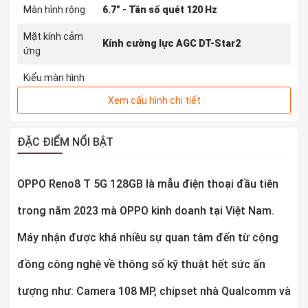
Màn hình rộng
6.7" - Tần số quét 120 Hz
Mặt kính cảm
Kính cường lực AGC DT-Star2
ứng
Kiểu màn hình
Xem cấu hình chi tiết
THÔNG TIN CAMERA SAU
Độ phân giải
Chính 108 MP & Phụ 2 MP, 2 MP
ĐẶC ĐIỂM NỔI BẬT
Quay phim
FullHD 1080p@30fps, HD 720p@30fps
OPPO Reno8 T 5G 128GB là mẫu điện thoại đầu tiên
Đèn Flash
Có
trong năm 2023 mà OPPO kinh doanh tại Việt Nam.
AI Camera
Máy nhận được khá nhiều sự quan tâm đến từ cộng
Chuyên nghiệp (Pro)
HDR
đồng công nghệ về thông số kỹ thuật hết sức ấn
Quay video hiển thị kép
tượng như: Camera 108 MP, chipset nhà Qualcomm và