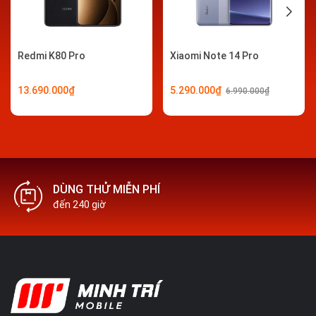
không giật lag. RAM máy tới 16GB và ROM mở rộng đến
1TB là ưu điểm, thích hợp nhu cầu đa nhiệm và lưu trữ
dữ liệu lớn của người dùng.
Redmi K80 Pro
Xiaomi Note 14 Pro
Viên pin Xiaomi Redmi K80: Công nghệ Si/C 6550mAh
13.690.000₫
5.290.000₫
6.990.000₫
cải tiến, sạc nhanh 90W ấn tượng
Xiaomi
áp dụng công nghệ pin mới - Si/C tiên tiến vào
Redmi K80, mang đến cho thiết bị nhiều ưu điểm hấp dẫn,
dễ dàng hơn trong khả năng đáp ứng nhu cầu người dùng,
về thời lượng pin lâu bền, tuổi thọ pin kéo dài, tiết kiệm
DÙNG THỬ MIỄN PHÍ
điện năng tiêu thụ và khả năng tối ưu tiết diện, trọng
đến 240 giờ
lượng máy. Cùng với đó, dung lượng khủng 6550mAh
trang bị cho Redmi K80 chắc chắn có thể đáp ứng bạn
cả ngày dài sử dụng không cần sạc lại.