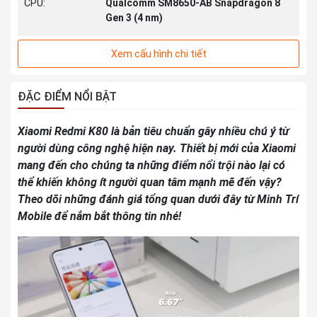
CPU:
Qualcomm SM8650-AB Snapdragon 8
Gen 3 (4 nm)
Xem cấu hình chi tiết
RAM:
12GB/16GB
Bộ nhớ/ Thẻ
256GB/512GB/1TB
ĐẶC ĐIỂM NỔI BẬT
nhớ:
Camera sau:
50 MP + 8 MP
Xiaomi Redmi K80 là bản tiêu chuẩn gây nhiều chú ý từ
người dùng công nghệ hiện nay. Thiết bị mới của Xiaomi
mang đến cho chúng ta những điểm nổi trội nào lại có
Camera trước:
20 MP
thể khiến không ít người quan tâm mạnh mẽ đến vậy?
Theo dõi những đánh giá tổng quan dưới đây từ Minh Trí
Jack 3.5mm/
Không / Loa kép
Mobile để nắm bắt thông tin nhé!
Loa:
Pin:
Si/C 6550 mAh, 90W
Màu sắc:
Black, White, Mint, Blue
GPU:
Adreno 750