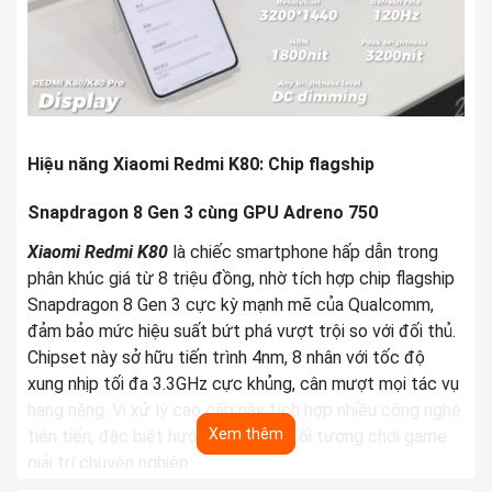
Ngày ra mắt:
27/11/2024
Hệ điều hành:
Android 15, HyperOS 2
Loại sản phẩm:
Mới nguyên seal
Mạng/ Băng
GSM / CDMA / HSPA / CDMA2000 / LTE /
Hiệu năng Xiaomi Redmi K80: Chip flagship
tần:
5G
Snapdragon 8 Gen 3 cùng GPU Adreno 750
Kích thước:
160.3 x 75 x 8.1 mm (6.31 x 2.95 x 0.32 in)
Xiaomi Redmi K80
là chiếc smartphone hấp dẫn trong
Trọng lượng:
206 g (7.27 oz)
phân khúc giá từ 8 triệu đồng, nhờ tích hợp chip flagship
Bluetooth:
5.4, A2DP, LE, aptX HD, aptX Adaptive,
Snapdragon 8 Gen 3 cực kỳ mạnh mẽ của Qualcomm,
aptX Lossless, LHDC 5
đảm bảo mức hiệu suất bứt phá vượt trội so với đối thủ.
Chipset này sở hữu tiến trình 4nm, 8 nhân với tốc độ
Chuẩn bộ nhớ:
UFS 4.0
xung nhịp tối đa 3.3GHz cực khủng, cân mượt mọi tác vụ
Wifi:
Wi-Fi 802.11 a/b/g/n/ac/6e/7, dual-
hạng nặng. Vi xử lý cao cấp này tích hợp nhiều công nghệ
band, Wi-Fi Direct
Xem thêm
tiên tiến, đặc biệt hướng đến các đối tượng chơi game
giải trí chuyên nghiệp.
NFC:
Có