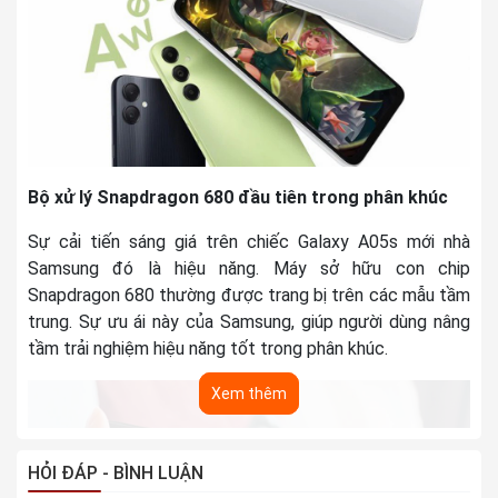
Độ phân giải
13 MP
Videocall
Làm đẹp
Tính năng
Xóa phông
khác
Bộ lọc màu
HỆ ĐIỀU HÀNH - CPU
Bộ xử lý Snapdragon 680 đầu tiên trong phân khúc
Hệ điều hành
Android 13
Sự cải tiến sáng giá trên chiếc Galaxy A05s mới nhà
Samsung đó là hiệu năng. Máy sở hữu con chip
Chipset (hãng
Exynos 680 8 nhân
Snapdragon 680 thường được trang bị trên các mẫu tầm
SX CPU)
trung. Sự ưu ái này của Samsung, giúp người dùng nâng
Tốc độ CPU
4 nhân 2.4 GHz & 4 nhân 1.9 GHz
tầm trải nghiệm hiệu năng tốt trong phân khúc.
Chip đồ họa
Xem thêm
Adreno 610
(GPU)
BỘ NHỜ & LƯU TRỮ
HỎI ĐÁP - BÌNH LUẬN