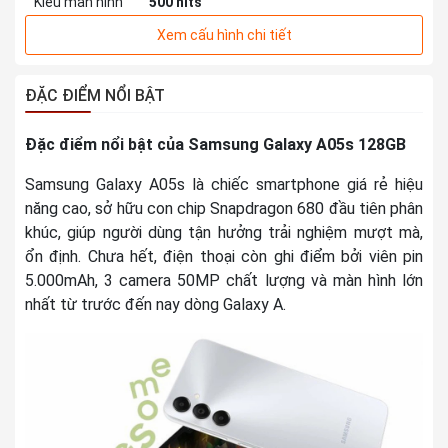
Kiểu màn hình
500 nits
Xem cấu hình chi tiết
THÔNG TIN CAMERA SAU
Độ phân giải
Chính 50 MP & Phụ 2 MP, 2 MP
ĐẶC ĐIỂM NỔI BẬT
Quay phim
FullHD 1080p@60fps
HD 720p@120fps
Đặc điểm nổi bật của Samsung Galaxy A05s 128GB
Đèn Flash
Có
Samsung Galaxy A05s là chiếc smartphone giá rẻ hiệu
Quay chậm (Slow Motion)
năng cao, sở hữu con chip Snapdragon 680 đầu tiên phân
Xóa phông
khúc, giúp người dùng tận hưởng trải nghiệm mượt mà,
Toàn cảnh (Panorama)
ổn định. Chưa hết, điện thoại còn ghi điểm bởi viên pin
Tự động lấy nét (AF)
Chụp ảnh nâng
Ban đêm (Night Mode)
5.000mAh, 3 camera 50MP chất lượng và màn hình lớn
cao
Chuyên nghiệp (Pro)
nhất từ trước đến nay dòng Galaxy A.
Làm đẹp
Siêu cận (Macro)
Bộ lọc màu
THÔNG TIN CAMERA TRƯỚC