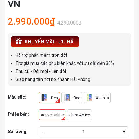
VN
2.990.000₫
4.290.000₫
KHUYẾN MÃI - ƯU ĐÃI
Hỗ trợ phần mềm trọn đời
Trợ giá mua các phụ kiện khác với ưu đãi đến 30%
Thu cũ - Đổi mới - Lên đời
Giao hàng tận nơi nội thành Hải Phòng
Màu sắc:
Đen
Bạc
Xanh lá
Phiên bản:
Active Online
Chưa Active
Số lượng:
-
+