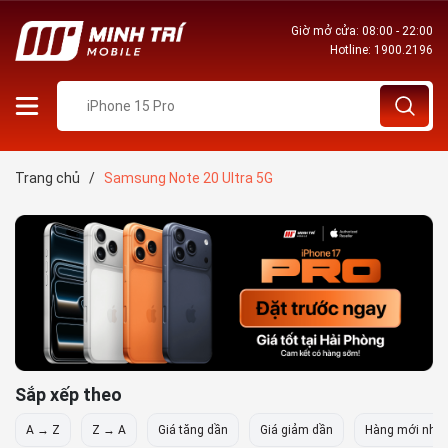
Giờ mở cửa: 08:00 - 22:00
Hotline:
1900.2196
Trang chủ
/
Samsung Note 20 Ultra 5G
Sắp xếp theo
A → Z
Z → A
Giá tăng dần
Giá giảm dần
Hàng mới nhất