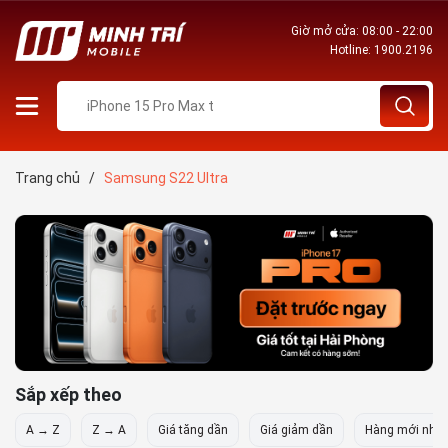
Giờ mở cửa: 08:00 - 22:00
Hotline:
1900.2196
Trang chủ
/
Samsung S22 Ultra
Sắp xếp theo
A → Z
Z → A
Giá tăng dần
Giá giảm dần
Hàng mới nhất