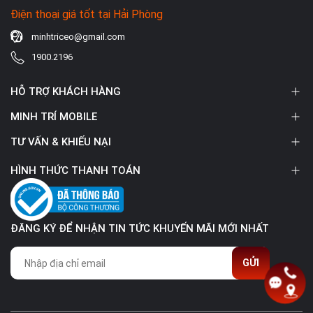
Điện thoại giá tốt tại Hải Phòng
minhtriceo@gmail.com
1900.2196
HỖ TRỢ KHÁCH HÀNG
MINH TRÍ MOBILE
TƯ VẤN & KHIẾU NẠI
HÌNH THỨC THANH TOÁN
ĐĂNG KÝ ĐỂ NHẬN TIN TỨC KHUYẾN MÃI MỚI NHẤT
GỬI