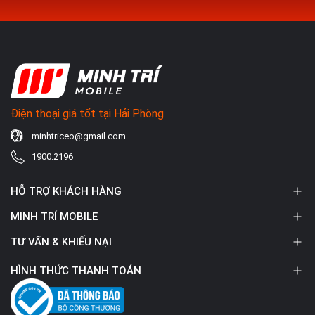
xuống chỉ còn 20%, lúc này có lẽ pin đã bị chai
Pin iPhone 12 Pro Max sạc không vào . Bạn cắm
sạc đã lâu nhưng % pin không lên
Pin sạc nhanh đầy hơn bình thường và cũng tụt
nhanh hơn sau đó. Lúc này bạn phải vừa cắm sạc
hoài thì mới sử dụng iPhone tiếp tục.
iPhone bị sập nguồn đột ngột do pin chai nặng và
Điện thoại giá tốt tại Hải Phòng
không còn đủ năng lượng để máy hoạt động.
Pin iPhone phồng kênh màn hình. Đây là tình trạng
minhtriceo@gmail.com
pin đã bị chai nặng, dễ dẫn đến cháy nổ nghiêm
1900.2196
trọng. Vì vậy cần phải thay pin mới ngay.
HỖ TRỢ KHÁCH HÀNG
Một số nguyên nhân làm pin iPhone 12 Pro Max
bị
MINH TRÍ MOBILE
chai, hư hỏng
TƯ VẤN & KHIẾU NẠI
Do bạn sử dụng máy với tần suất cao như: xem
HÌNH THỨC THANH TOÁN
phim, chơi game, lướt web liên tục trong nhiều giờ
khiến máy cạn pin sập nguồn
Bộ nhớ
iPhone
bị quá tải do cài đặt quá nhiều ứng