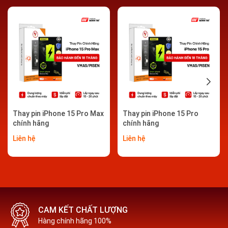
Thay pin iPhone 15 Pro Max
Thay pin iPhone 15 Pro
chính hãng
chính hãng
Thay pin iPhone Vmas chính hãng lấy ngay tại Hải
Phòng
Liên hệ
Liên hệ
Những dấu hiệu bạn cần phải thay pin iPhone Pisen |
Vmas chính hãng
Pin tụt nhanh, hao nhanh đột ngột. Khi bạn mới sử
CAM KẾT CHẤT LƯỢNG
dụng máy chưa được bao lâu thì pin từ 90% tụt
Hàng chính hãng 100%