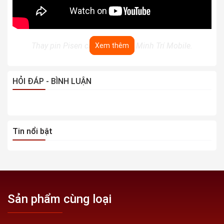
Thay pin Pisen chính hãng tại Minh Trí Mobile.
Xem thêm
Minh Trí Mobile - Dịch vụ thay pin iPhone chính hãng,
HỎI ĐÁP - BÌNH LUẬN
chất lượng
Dịch vụ thay pin
iPhone
12 Pro Max tại Minh Trí Mobile
luôn được đánh giá cao về chất lượng cũng như giá cả.
Tin nổi bật
Bởi tại trung tâm, dịch vụ thay pin điên thoại luôn sử dụng
pin mới để thay thế, đảm bảo an toàn chuẩn xác. Nếu bạn
đang gặp vấn đề hư hỏng trên điện thoại iPhone thì hãy
nhanh chóng mang máy đến trung tâm để được khắc
phục.
Sản phẩm cùng loại