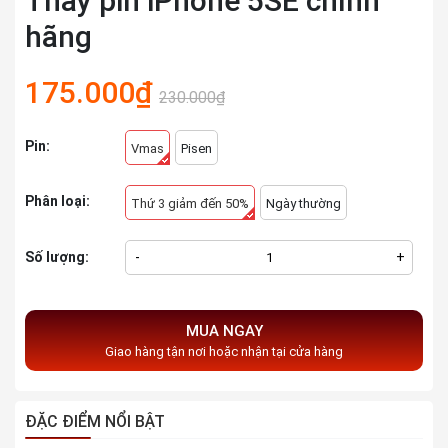
Thay pin iPhone 5SE chính
hãng
175.000₫
230.000₫
Pin:
Vmas
Pisen
Phân loại:
Thứ 3 giảm đến 50%
Ngày thường
Số lượng:
-
+
MUA NGAY
Giao hàng tận nơi hoặc nhận tại cửa hàng
ĐẶC ĐIỂM NỔI BẬT