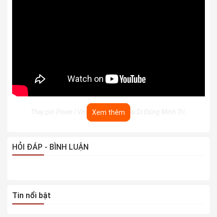
Thay pin Pisen | Vmas chính hãng tại Di Động Minh Trí.
Xem thêm
Di Động Minh Trí - Dịch vụ thay pin iPhone chính
HỎI ĐÁP - BÌNH LUẬN
hãng, chất lượng
Dịch vụ thay pin
iPhone
5SE tại Di Động Minh Trí luôn
được đánh giá cao về chất lượng cũng như giá cả. Bởi tại
Tin nổi bật
trung tâm, dịch vụ thay pin điên thoại luôn sử dụng pin
mới để thay thế, đảm bảo an toàn chuẩn xác. Nếu bạn