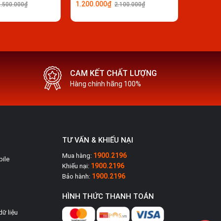
1.200.000₫
1.300.0
1.500.000₫
2.100.000₫
CAM KẾT CHẤT LƯỢNG
Hàng chính hãng 100%
TƯ VẤN & KHIẾU NẠI
1900.2196
Mua hàng:
bile
1900.2196
Khiếu nại:
1900.2196
Bảo hành:
HÌNH THỨC THANH TOÁN
dữ liệu