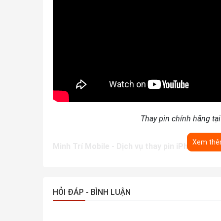
Thay pin chính hãng tại
Xem th
Minh Trí Mobile - Dịch vụ thay pin iPhone chí
Dịch vụ thay pin
iPhone
Xs tại Minh Trí Mobile l
như giá cả. Bởi tại trung tâm, dịch vụ thay pin đi
đảm bảo an toàn chuẩn xác. Nếu bạn đang gặp vấ
HỎI ĐÁP - BÌNH LUẬN
hãy nhanh chóng mang máy đến trung tâm để đư