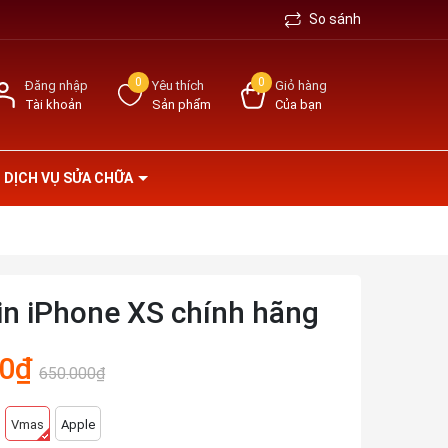
So sánh
0
0
Đăng nhập
Yêu thích
Giỏ hàng
Tài khoản
Sản phẩm
Của bạn
DỊCH VỤ SỬA CHỮA
in iPhone XS chính hãng
00₫
650.000₫
Vmas
Apple