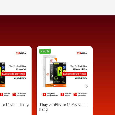
- 43%
- 19%
one 14 chính hãng
Thay pin iPhone 14 Pro chính
Thay pin
hãng
chính hã