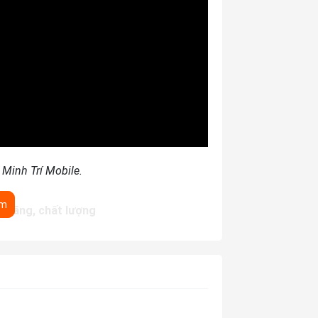
 Minh Trí Mobile.
êm
nh hãng, chất lượng
uôn được đánh giá cao về chất lượng cũng
ên thoại luôn sử dụng pin mới để thay thế,
n đề hư hỏng trên điện thoại iPhone thì
ợc khắc phục.