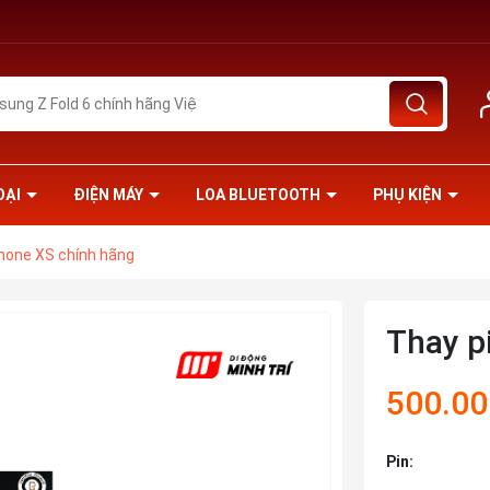
OẠI
ĐIỆN MÁY
LOA BLUETOOTH
PHỤ KIỆN
Phone XS chính hãng
Thay p
500.0
Pin: