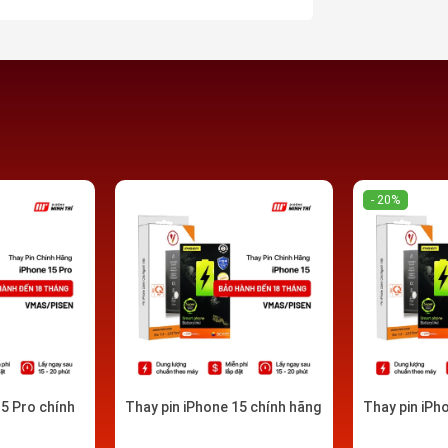
- 20%
15 Pro chính
Thay pin iPhone 15 chính hãng
Thay pin iPh
lấy ngay tại Hải Phòng