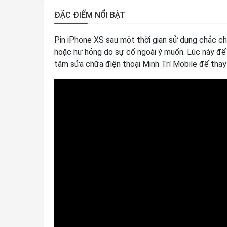
ĐẶC ĐIỂM NỔI BẬT
Pin iPhone XS sau một thời gian sử dụng chắc chắ
hoặc hư hỏng do sự cố ngoài ý muốn. Lúc này đ
tâm sửa chữa điện thoại Minh Trí Mobile để thay 