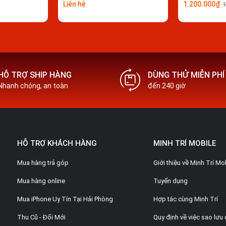
Liên hệ
1.200.000₫
Pisen | Vmas chính hãng
 mới sử dụng máy chưa được bao lâu thì
ó lẽ pin đã bị chai
 đã lâu nhưng % pin không lên
tụt nhanh hơn sau đó. Lúc này bạn phải
HỖ TRỢ SHIP HÀNG
DÙNG THỬ MIỄN PHÍ
ếp tục.
Nhanh chóng, an toàn
đến 240 giờ
nặng và không còn đủ năng lượng để máy
 trạng pin đã bị chai nặng, dễ dẫn đến
pin mới ngay.
HỖ TRỢ KHÁCH HÀNG
MINH TRÍ MOBILE
i, hư hỏng
Mua hàng trả góp
Giới thiệu về Minh Trí Mo
xem phim, chơi game, lướt web liên tục
Mua hàng online
Tuyển dụng
n
iều ứng dụng, có quá nhiều ứng dụng chạy
Mua iPhone Uy Tín Tại Hải Phòng
Hợp tác cùng Minh Trí
Thu Cũ - Đổi Mới
Quy định về việc sao lưu 
g xuyên kể cả khi không sử dụng.