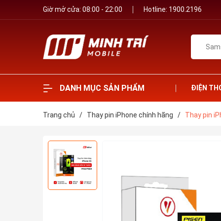
Giờ mở cửa: 08:00 - 22:00
Hotline:
1900.2196
DANH MỤC SẢN PHẨM
ĐIỆN TH
Trang chủ
/
Thay pin iPhone chính hãng
/
Thay pin i