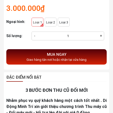
3.000.000₫
Ngoại hình:
Loại 1
Loại 2
Loại 3
Số lượng:
-
+
MUA NGAY
Giao hàng tận nơi hoặc nhận tại cửa hàng
ĐẶC ĐIỂM NỔI BẬT
3 BƯỚC ĐƠN THU CŨ ĐỔI MỚI
Nhằm phục vụ quý khách hàng một cách tốt nhất . Di
Động Minh Trí xin giới thiệu chương trình Thu máy cũ
- Đổi máy mới - Hỗ trợ lên đời với giá 0 đồng.