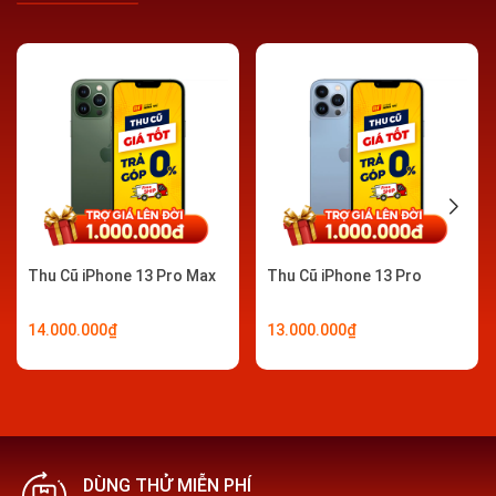
Điều kiện thu máy cũ
Điện thoại có thể mở/tắt nguồn, không lỗi khởi
động
Điện thoại đã được tắt/ngắt hoạt động và đăng
xuất khỏi tất cả các tính năng bảo mật máy và
Thu Cũ iPhone 13 Pro Max
Thu Cũ iPhone 13 Pro
khoá máy từ xa như: Khoá màn hình, tài khoản
iCloud, Samsung, Google…
14.000.000₫
13.000.000₫
KHÔNG yêu cầu điện thoại còn nằm trong thời hạn
bảo hành
KHÔNG cần có hộp đựng hay phụ kiện kèm theo
máy
DÙNG THỬ MIỄN PHÍ