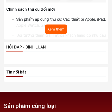
Chính sách thu cũ đổi mới
Sản phẩm áp dụng thu cũ: Các thiết bị Apple, iPad,
Apple Watch, Samsung...
Xem thêm
Đối tượng tham gia: Tất cả khách hàng có nhu cầu
bán máy cũ và muốn nâng cấp máy mới
HỎI ĐÁP - BÌNH LUẬN
Cam kết thu máy cũ với giá cao hơn thị trường hiện
nay
Có thể áp dụng chung với các hình thức trả góp,
Tin nổi bật
bao gồm trả góp 0% lãi suất qua thẻ tín dụng
Phân loại sản phẩm thu mua:
Sản phẩm cùng loại