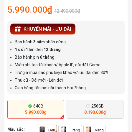
5.990.000₫
12.490.000₫
KHUYẾN MÃI - ƯU ĐÃI
Bảo hành
3 năm
phần cứng.
1 đổi 1
lên đến
12 tháng
Bảo hành pin
6 tháng
.
Miễn phí tạo tài khoản/ Apple ID, cài đặt Game
Trợ giá mua các phụ kiện khác với ưu đãi đến 30%
Thu cũ - Đổi mới - Lên đời
Giao hàng tận nơi nội thành Hải Phòng
64GB
256GB
5.990.000₫
8.190.000₫
Màu sắc:
Đen
Trắng
Vàng