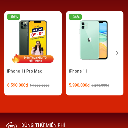
Trên tay
iPhone 11 Pro
tại Di Động Minh Trí
- 56%
- 36%
Khi hiệu năng vượt qua mọi giới hạn
iPhone vốn nổi tiếng với sự mượt mà và ổn định, điều đó
lại một lần nữa được Apple khẳng định với chiếc
iPhone
11 Pro
.
Chiếc iPhone này được nâng cấp lên con chip Apple A13
Bionic mới nhất mang lại cho bạn sức mạnh mà theo
iPhone 11 Pro Max
iPhone 11
Apple là vượt xa những chiếc flagship Android có mặt
trên thị trường hiện nay.
6.590.000₫
5.990.000₫
14.990.000₫
9.290.000₫
DÙNG THỬ MIỄN PHÍ