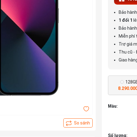
Bảo hàn
1 đổi 1
l
Bảo hành
Miễn phí 
Trợ giá m
Thu cũ - 
Giao hàng
128G
8.290.00
Màu:
Số lượng: