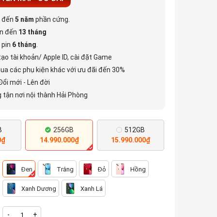
h đến
5 năm
phần cứng.
ên đến
13 tháng
 pin
6 tháng
.
tạo tài khoản/ Apple ID, cài đặt Game
ua các phụ kiện khác với ưu đãi đến 30%
Đổi mới - Lên đời
 tận nơi nội thành Hải Phòng
B
256GB
512GB
0₫
14.990.000₫
15.990.000₫
Đen
Trắng
Đỏ
Hồng
Xanh Dương
Xanh Lá
-
+