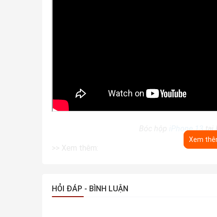
Bóc hộp
iPhone 13
tại
Xem th
>> Xem thêm:
Mua iPhone ở Hải Phòng chỗ nào uy tín
Mua trả góp iPhone cực dễ tại Di Động Min
HỎI ĐÁP - BÌNH LUẬN
Chính sách bảo hành Kim Cương (Diamond Ca
vỡ
.