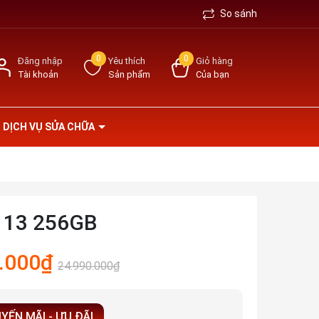
So sánh
0
0
Đăng nhập
Yêu thích
Giỏ hàng
Tài khoản
Sản phẩm
Của bạn
DỊCH VỤ SỬA CHỮA
 13 256GB
.000₫
24.990.000₫
YẾN MÃI - ƯU ĐÃI