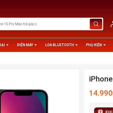
OẠI
ĐIỆN MÁY
LOA BLUETOOTH
PHỤ KIỆN
iPhone
14.990
KHU