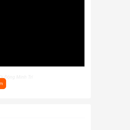
 Di Động Minh Trí
êm
h Trí
re) -Thoải mái trải nghiệm không lo rơi