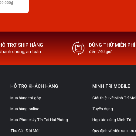
90.000₫
HỖ TRỢ SHIP HÀNG
DÙNG THỬ MIỄN PHÍ
Nhanh chóng, an toàn
đến 240 giờ
hãng tại Di Động Minh Trí
là công nghệ không dây thứ 5, mạng
Sub-6GHz và mmWave, có nghĩa là cả hai
HỖ TRỢ KHÁCH HÀNG
MINH TRÍ MOBILE
5G khác nhau bao gồm cả các nhà mạng lớn
băng tần 5G hơn bất kỳ điện thoại thông
Mua hàng trả góp
Giới thiệu về Minh Trí Mo
t các nhà mạng di động trên thế giới và
Mua hàng online
Tuyển dụng
Mua iPhone Uy Tín Tại Hải Phòng
Hợp tác cùng Minh Trí
hính là cảm biến LIDAR, tương tự như
ng AR. Apple cũng nói rằng máy quét
Thu Cũ - Đổi Mới
Quy định về việc sao lưu 