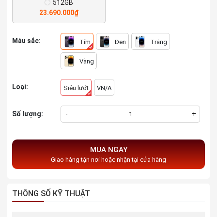
512GB
23.690.000₫
Màu sắc:
Tím
Đen
Trắng
Vàng
Loại:
Siêu lướt
VN/A
Số lượng:
-
+
MUA NGAY
Giao hàng tận nơi hoặc nhận tại cửa hàng
THÔNG SỐ KỸ THUẬT