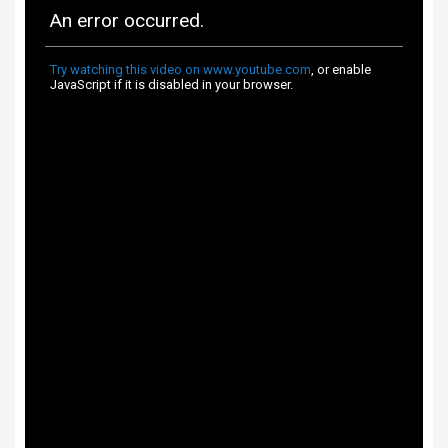
quang học (OIS) / Dolby Vision HDR /
Góc rộng (Wide) / Góc siêu rộng
Chụp ảnh nâng
(Ultrawide) / Nhận diện khuôn mặt /
cao
Quay chậm (Slow Motion) / Toàn cảnh
(Panorama) / Time Lapse / Tự động lấy
nét (AF)
Camera trước
12 MP
Videocall
4K@60fps
HDR / Làm đẹp / Nhãn dán (AR
Stickers) / Nhận diện khuôn mặt /
Tính năng
Quay video Full HD / Toàn cảnh
khác
(Panorama) / Tự động lấy nét (AF) /
Xóa phông
Hệ điều hành
iOS 16