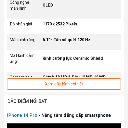
Công nghệ
OLED
màn hình
Độ phân giải
1170 x 2532 Pixels
Màn hình rộng
6.1" - Tần số quét 120 Hz
Mặt kính cảm
Kính cường lực Ceramic Shield
ứng
Camera sau
Chính 48 MP & Phụ 12 MP, 12 MP
Xem cấu hình chi tiết
Quay phim
4K@60fps
ĐẶC ĐIỂM NỔI BẬT
Đèn Flash
Flash-LED
iPhone 14 Pro
- Nâng tầm đẳng cấp smartphone
Ban đêm (Night Mode) / Chống rung