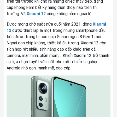
trên thị trường khi cho ra những chiếc máy đẹp, đẳng
Quay phim
720p@960fps
cấp không kém bất kỳ hãng điện thoại nào trên thị
trường. Và
Xiaomi 12
cũng không nằm ngoại lệ.
Đèn Flash
Có
Được mong chờ suốt nửa cuối năm 2021, dòng
Xiaomi
12
được thiết lập là một trong những smartphone đầu
Chụp ảnh nâng
tiên được trang bị con chip Snapdragon 8 Gen 1 mới.
cao
Ngoài con chip khủng, thiết kế ấn tượng, Xiaomi 12 còn
tích hợp rất nhiều tính năng cao cấp khác trên cả
THÔNG TIN CAMERA TRƯỚC
camera, màn hình, phần mềm,... Khiến Xiaomi 12 trở thành
sự lựa chọn tuyệt vời nhất cho một chiếc flagship
Android nhỏ gọn, mạnh mẽ, cao cấp.
Độ phân giải
16 MP, f/2.5, (góc rộng)
Videocall
1080p@30/60fps
Tính năng
khác
HỆ ĐIỀU HÀNH - CPU