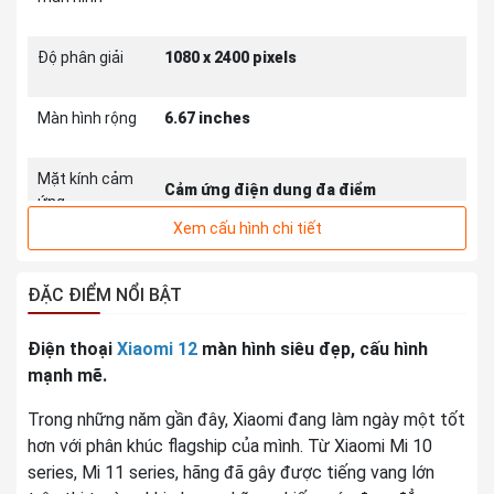
Độ phân giải
1080 x 2400 pixels
Màn hình rộng
6.67 inches
Mặt kính cảm
Cảm ứng điện dung đa điểm
ứng
Xem cấu hình chi tiết
Độ sáng
ĐẶC ĐIỂM NỔI BẬT
THÔNG TIN CAMERA SAU
Điện thoại
Xiaomi 12
màn hình siêu đẹp, cấu hình
mạnh mẽ.
108 MP, f/1.9 (góc rộng), PDAF
Độ phân giải
8 MP, f/2.2, 120˚ (góc siêu rộng)
Trong những năm gần đây, Xiaomi đang làm ngày một tốt
2 MP, f/2.4, (macro)
hơn với phân khúc flagship của mình. Từ Xiaomi Mi 10
series, Mi 11 series, hãng đã gây được tiếng vang lớn
4K@30fps, 1080p@30/60/120fps,