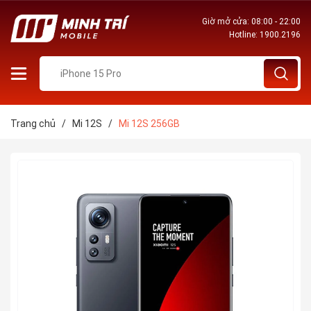
Giờ mở cửa: 08:00 - 22:00
Hotline:
1900.2196
Trang chủ
/
Mi 12S
/
Mi 12S 256GB