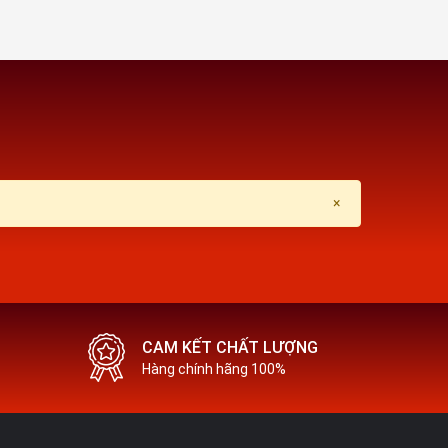
Xóa phông
H - CPU
Android 12
g
×
Snapdragon 680
2.4 GHz
Adreno 610
CAM KẾT CHẤT LƯỢNG
Hàng chính hãng 100%
ƯU TRỮ