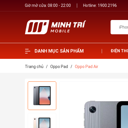
Giờ mở cửa: 08:00 - 22:00
Hotline:
1900.2196
DANH MỤC SẢN PHẨM
ĐIỆN TH
Trang chủ
/
Oppo Pad
/
Oppo Pad Air