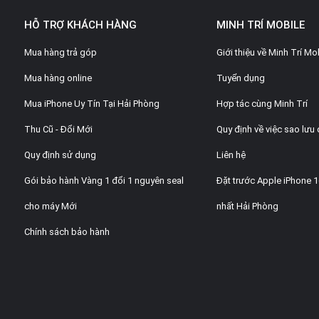
RAM
HỖ TRỢ KHÁCH HÀNG
MINH TRÍ MOBILE
Bộ nhớ trong
Mua hàng trả góp
Giới thiệu về Minh Trí Mo
Mua hàng online
Tuyển dụng
Thẻ nhớ ngoà
Mua iPhone Uy Tín Tại Hải Phòng
Hợp tác cùng Minh Trí
KẾT NỐI
Thu Cũ - Đổi Mới
Quy định về việc sao lưu 
Quy định sử dụng
Liên hệ
SIM
Gói bảo hành Vàng 1 đổi 1 nguyên seal
Đặt trước Apple iPhone 
Wifi
cho máy Mới
nhất Hải Phòng
Chính sách bảo hành
GPS
Bluetooth