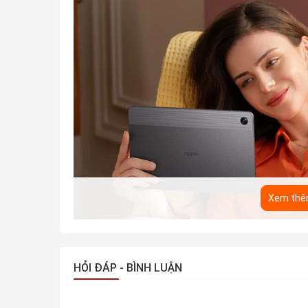
Xem th
HỎI ĐÁP - BÌNH LUẬN