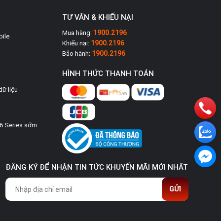
4 GB
TƯ VẤN & KHIẾU NẠI
1900.2196
Mua hàng:
64 GB
bile
1900.2196
Khiếu nại:
1900.2196
Bảo hành:
i
Micro SD, hỗ trợ tối đa 512 GB
HÌNH THỨC THANH TOÁN
dữ liệu
Không có
16 Series sớm
Dual-bandWi-Fi 802.11 a/b/g/n/ac
ĐĂNG KÝ ĐỂ NHẬN TIN TỨC KHUYẾN MÃI MỚI NHẤT
GỬI
v5.1