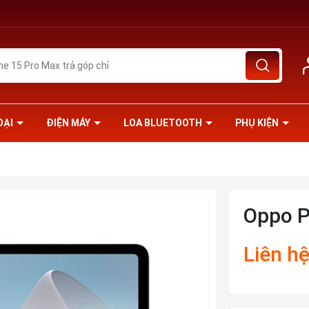
OẠI
ĐIỆN MÁY
LOA BLUETOOTH
PHỤ KIỆN
Oppo P
Liên h