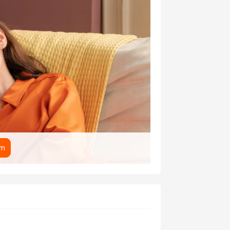
THÔNG TIN
Độ phân giải
Videocall
êm
Tính năng
khác