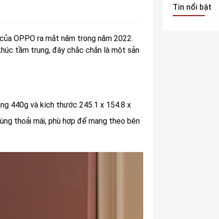
Tin nổi bật
THÔNG TIN 
i của OPPO ra mắt năm trong năm 2022.
 khúc tầm trung, đây chắc chắn là một sản
Độ phân giải
Quay phim
Đèn Flash
ặng 440g và kích thước 245.1 x 154.8 x
ùng thoải mái, phù hợp để mang theo bên
Chụp ảnh nâ
cao