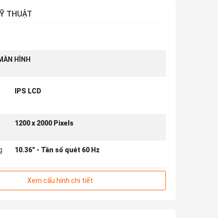
Ỹ THUẬT
MÀN HÌNH
IPS LCD
1200 x 2000 Pixels
g
10.36" - Tần số quét 60 Hz
m
Xem cấu hình chi tiết