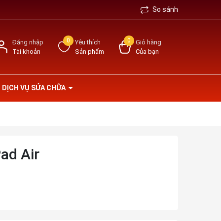
So sánh
0
0
Đăng nhập
Yêu thích
Giỏ hàng
Tài khoản
Sản phẩm
Của bạn
DỊCH VỤ SỬA CHỮA
ad Air
ệ