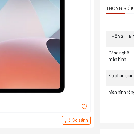
THÔNG SỐ K
THÔNG TIN 
Công nghệ
màn hình
Độ phân giải
Màn hình rộn
Mặt kính cả
ứng
Độ sáng