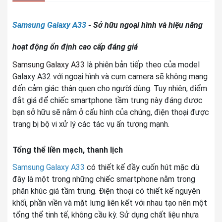
Quay phim
4K 2160p@30fps
Samsung Galaxy A33
- Sở hữu ngoại hình và hiệu năng
Đèn Flash
Có
hoạt động ổn định cao cấp đáng giá
Chạm lấy nét / HDR / Làm đẹp
Samsung Galaxy A33
/ Lấy nét theo pha (PDAF) /
là phiên bản tiếp theo của model
Nhận diện khuôn mặt / Siêu
Galaxy A32 với ngoại hình và cụm camera sẽ không mang
Chụp ảnh nâng
cận (Macro) / Toàn cảnh
đến cảm giác thân quen cho người dùng. Tuy nhiên, điểm
cao
(Panorama) / Tự động lấy
đắt giá để chiếc smartphone tầm trung này đáng được
nét (AF) / Xóa phông / Zoom
bạn sở hữu sẽ nằm ở cấu hình của chúng, điện thoại được
kỹ thuật số
trang bị bộ vi xử lý các tác vụ ấn tượng mạnh.
THÔNG TIN CAMERA TRƯỚC
Tổng thể liền mạch, thanh lịch
Độ phân giải
13 MP
Samsung Galaxy A33
có thiết kế đầy cuốn hút mặc dù
đây là một trong những chiếc smartphone nằm trong
1080P@30/60FPS /
Videocall
phân khúc giá tầm trung. Điện thoại có thiết kế nguyên
720P/30FPS
khối, phần viền và mặt lưng liên kết với nhau tạo nên một
Bộ lọc màu / Chụp đêm
tổng thể tinh tế, không cầu kỳ. Sử dụng chất liệu nhựa