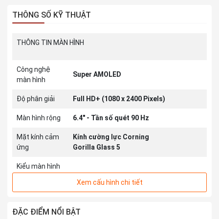
THÔNG SỐ KỸ THUẬT
THÔNG TIN MÀN HÌNH
Công nghệ
Super AMOLED
màn hình
Độ phân giải
Full HD+ (1080 x 2400 Pixels)
Màn hình rộng
6.4" - Tần số quét 90 Hz
Mặt kính cảm
Kính cường lực Corning
ứng
Gorilla Glass 5
Kiểu màn hình
Xem cấu hình chi tiết
THÔNG TIN CAMERA SAU
Chính 48 MP & Phụ 8 MP, 5
Độ phân giải
ĐẶC ĐIỂM NỔI BẬT
MP, 2 MP