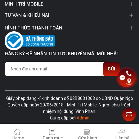
MINH TRÍ MOBILE
Sạc pin nhanh / Siêu tiết kiệm
Công nghệ pin
TƯ VẤN & KHIẾU NẠI
pin
HÌNH THỨC THANH TOÁN
TIỆN ÍCH
Bảo mật nâng
cao
ĐĂNG KÝ ĐỂ NHẬN TIN TỨC KHUYẾN MÃI MỚI NHẤT
Tính năng đặc
biệt
GỬI
Màn hình sở hữu công nghệ tấm nền Super AMOLED với
Ghi âm
kích thước 6.5 inch vô cực cùng thiết kế Infinity-U, cung
cấp độ phân giải Full HD+ mang đến không gian giải trí
Radio
rộng lớn và tràn đầy màu sắc chân thực, chi tiết rõ ràng.
Giấy phép đăng kí kinh doanh số 02B8031368 do UBND Quận Ngô
Quyền cấp ngày 20/06/2018 - Minh Trí Mobile. Người chịu trách
nhiệm nội dung: Vinh Phan.
Cung cấp bởi
Admin
Home
Danh mục
Cửa hàng
Liên hệ