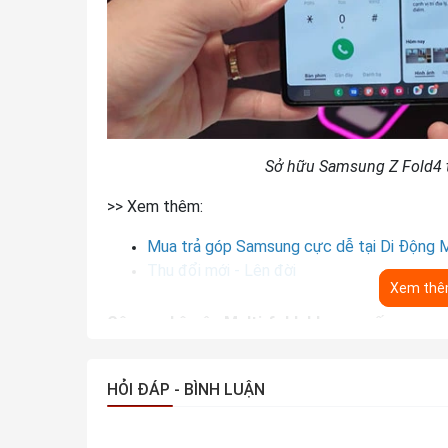
Sở hữu Samsung Z Fold4 t
>> Xem thêm:
Mua trả góp Samsung cực dễ tại Di Động M
Thu đổi mới - Lên đời
Xem th
Công nghệ gập Multi-foldable cao cấp
Samsung
Galaxy
Z Fold4 256GB
mang thiết kế k
Galaxy Z Fold3. Tuy nhiên bạn sẽ cảm thấy sự kh
HỎI ĐÁP - BÌNH LUẬN
chi tiết nhỏ tưởng chừng như đơn giản nhưng lại t
các cạnh viền của Galaxy Z Fold4 sẽ vuông vắn 