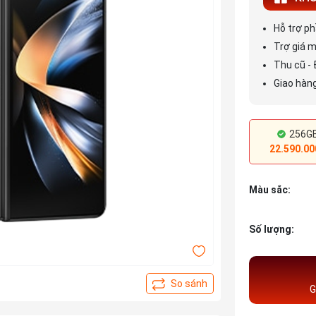
Hỗ trợ p
Trợ giá m
Thu cũ - 
Giao hàng
256G
22.590.0
Màu sắc:
Số lượng:
G