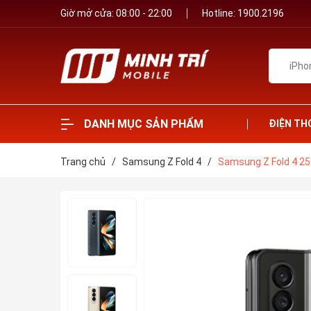
Giờ mở cửa: 08:00 - 22:00
Hotline:
1900.2196
DANH MỤC SẢN PHẨM
ĐIỆN TH
Trang chủ
/
Samsung Z Fold 4
/
Samsung Z Fold 4 2