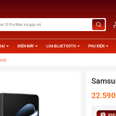
OẠI
ĐIỆN MÁY
LOA BLUETOOTH
PHỤ KIỆN
56GB
Samsun
22.590
KHU