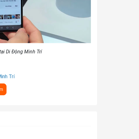
ại Di Động Minh Trí
inh Trí
êm
hông có nhiều sự khác biệt với dòng
ác biệt giữa 2 dòng sản phẩm bởi những
ạo ra sự khác biệt to lớn - Chính là việc
hơn, mang công nghệ gập Multi-foldable