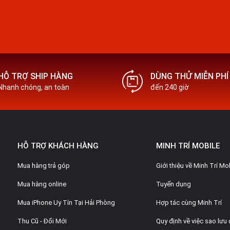
ung Z Fold4
old4 cũng sẽ mang những màu sắc cá tính
Đen, Xanh, Trắng,...sang trọng và sẽ có
HỖ TRỢ SHIP HÀNG
DÙNG THỬ MIỄN PHÍ
ẽ dừng lại ở việc trang bị rời và không có
Nhanh chóng, an toàn
đến 240 giờ
màn hình chính với kích thước lớn
7.6
HỖ TRỢ KHÁCH HÀNG
MINH TRÍ MOBILE
ọi, tin nhắn, thời tiết, v.v ở bên ngoài
6.2
Mua hàng trả góp
Giới thiệu về Minh Trí Mo
Mua hàng online
Tuyển dụng
Mua iPhone Uy Tín Tại Hải Phòng
Hợp tác cùng Minh Trí
Thu Cũ - Đổi Mới
Quy định về việc sao lưu 