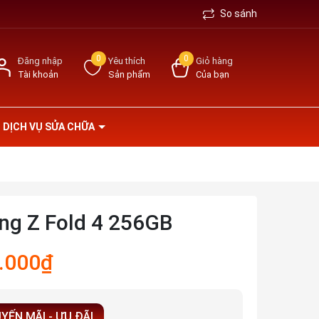
So sánh
0
0
Đăng nhập
Yêu thích
Giỏ hàng
Tài khoản
Sản phẩm
Của bạn
DỊCH VỤ SỬA CHỮA
g Z Fold 4 256GB
.000₫
YẾN MÃI - ƯU ĐÃI