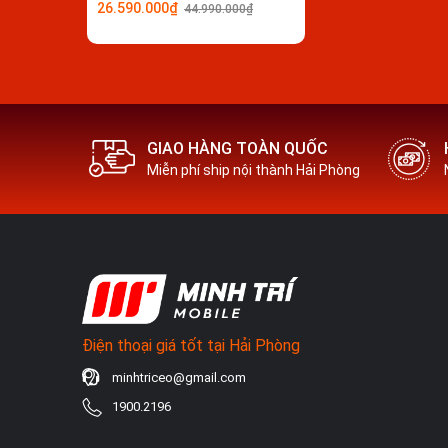
26.590.000₫
44.990.000₫
Camera của Sams
Ngoài ra, màu sắc khi trình làng của Galaxy Z F
hơn thay thế cho những gam màu hiện tại với màu 
GIAO HÀNG TOÀN QUỐC
sự có mặt của bút S Pen, nhưng thiết kế mới vẫn s
Miễn phí ship nội thành Hải Phòng
khung đặt bút liền mạch với thiết bị.
Màn hình AMOLED kích thước lớn
Điện thoại Samsung Galaxy Z Fold4 sẽ mang đến 
inch
và một màn hình phụ hiển thị thông báo cuộc g
inch
.
Điện thoại giá tốt tại Hải Phòng
minhtriceo@gmail.com
1900.2196