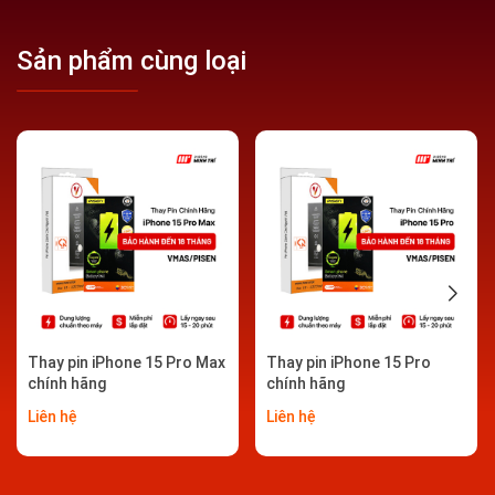
chóng mang máy đến trung tâm để được khắc phục.
Sản phẩm cùng loại
Thay pin iPhone Vmas chính hãng lấy ngay tại Hải
Thay pin iPhone 15 Pro Max
Thay pin iPhone 15 Pro
chính hãng
chính hãng
Phòng
Liên hệ
Liên hệ
Những dấu hiệu bạn cần phải thay pin iPhone Pisen |
Vmas chính hãng