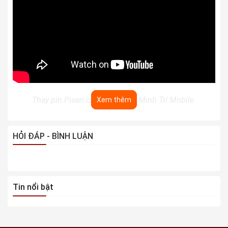
Thay pin Pisen chính hãng tại Minh Trí Mobile.
Xem thêm
Minh Trí Mobile - Dịch vụ thay pin iPhone chính hãng,
HỎI ĐÁP - BÌNH LUẬN
chất lượng
Dịch vụ thay pin
iPhone
X tại Minh Trí Mobile luôn được
đánh giá cao về chất lượng cũng như giá cả. Bởi tại trung
Tin nổi bật
tâm, dịch vụ thay pin điên thoại luôn sử dụng pin mới để
thay thế, đảm bảo an toàn chuẩn xác. Nếu bạn đang gặp
vấn đề hư hỏng trên điện thoại iPhone thì hãy nhanh