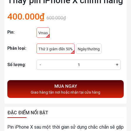
Thay pin iPhone X chính hãng
400.000₫
600.000₫
Pin:
Vmas
Phân loại:
Thứ 3 giảm đến 50%
Ngày thường
Số lượng:
-
+
MUA NGAY
Giao hàng tận nơi hoặc nhận tại cửa hàng
ĐẶC ĐIỂM NỔI BẬT
Pin iPhone X sau một thời gian sử dụng chắc chắn sẽ gặp