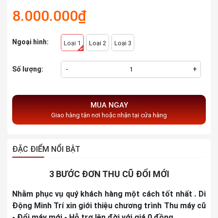
8.000.000₫
Ngoại hình:
Loại 1
Loại 2
Loại 3
Số lượng:
-
+
MUA NGAY
Giao hàng tận nơi hoặc nhận tại cửa hàng
ĐẶC ĐIỂM NỔI BẬT
3 BƯỚC ĐƠN THU CŨ ĐỔI MỚI
Nhằm phục vụ quý khách hàng một cách tốt nhất . Di
Động Minh Trí xin giới thiệu chương trình Thu máy cũ
- Đổi máy mới - Hỗ trợ lên đời với giá 0 đồng.