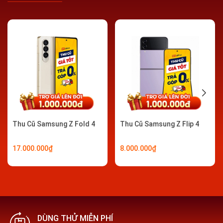
Điều kiện thu máy cũ
Điện thoại có thể mở/tắt nguồn, không lỗi khởi
động
Điện thoại đã được tắt/ngắt hoạt động và đăng
xuất khỏi tất cả các tính năng bảo mật máy và
Thu Cũ Samsung Z Fold 4
Thu Cũ Samsung Z Flip 4
khoá máy từ xa như: Khoá màn hình, tài khoản
iCloud, Samsung, Google…
17.000.000₫
8.000.000₫
KHÔNG yêu cầu điện thoại còn nằm trong thời hạn
bảo hành
KHÔNG cần có hộp đựng hay phụ kiện kèm theo
máy
DÙNG THỬ MIỄN PHÍ