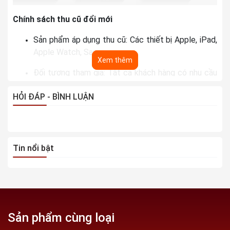
Chính sách thu cũ đổi mới
Sản phẩm áp dụng thu cũ: Các thiết bị Apple, iPad,
Apple Watch, Samsung...
Xem thêm
Đối tượng tham gia: Tất cả khách hàng có nhu cầu
bán máy cũ và muốn nâng cấp máy mới
HỎI ĐÁP - BÌNH LUẬN
Cam kết thu máy cũ với giá cao hơn thị trường hiện
nay
Có thể áp dụng chung với các hình thức trả góp,
Tin nổi bật
bao gồm trả góp 0% lãi suất qua thẻ tín dụng
Phân loại sản phẩm thu mua:
Sản phẩm cùng loại