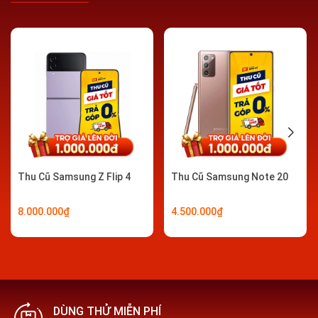
Điều kiện thu máy cũ
Điện thoại có thể mở/tắt nguồn, không lỗi khởi
động
Điện thoại đã được tắt/ngắt hoạt động và đăng
xuất khỏi tất cả các tính năng bảo mật máy và
Thu Cũ Samsung Z Flip 4
Thu Cũ Samsung Note 20
khoá máy từ xa như: Khoá màn hình, tài khoản
iCloud, Samsung, Google…
8.000.000₫
4.500.000₫
KHÔNG yêu cầu điện thoại còn nằm trong thời hạn
bảo hành
KHÔNG cần có hộp đựng hay phụ kiện kèm theo
máy
DÙNG THỬ MIỄN PHÍ