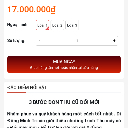
17.000.000₫
Ngoại hình:
Loại 1
Loại 2
Loại 3
Số lượng:
-
+
MUA NGAY
Giao hàng tận nơi hoặc nhận tại cửa hàng
ĐẶC ĐIỂM NỔI BẬT
3 BƯỚC ĐƠN THU CŨ ĐỔI MỚI
Nhằm phục vụ quý khách hàng một cách tốt nhất . Di
Động Minh Trí xin giới thiệu chương trình Thu máy cũ
- Đổi máy mới - Hỗ trợ lên đời với giá 0 đồng.