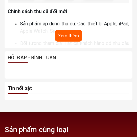
Chính sách thu cũ đổi mới
Sản phẩm áp dụng thu cũ: Các thiết bị Apple, iPad,
Apple Watch, Samsung...
Xem thêm
Đối tượng tham gia: Tất cả khách hàng có nhu cầu
bán máy cũ và muốn nâng cấp máy mới
HỎI ĐÁP - BÌNH LUẬN
Cam kết thu máy cũ với giá cao hơn thị trường hiện
nay
Có thể áp dụng chung với các hình thức trả góp,
Tin nổi bật
bao gồm trả góp 0% lãi suất qua thẻ tín dụng
Phân loại sản phẩm thu mua:
Sản phẩm cùng loại