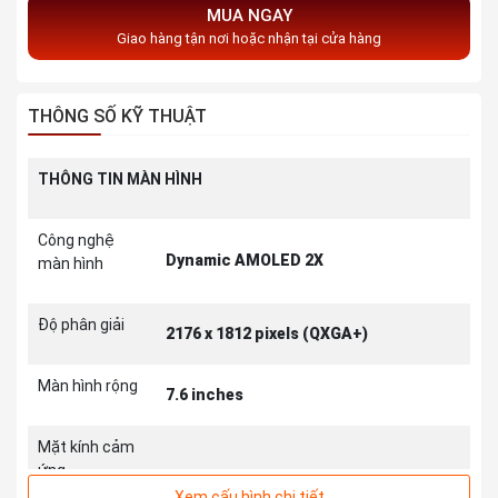
MUA NGAY
Giao hàng tận nơi hoặc nhận tại cửa hàng
THÔNG SỐ KỸ THUẬT
THÔNG TIN MÀN HÌNH
Công nghệ
Dynamic AMOLED 2X
màn hình
Độ phân giải
2176 x 1812 pixels (QXGA+)
Màn hình rộng
7.6 inches
Mặt kính cảm
ứng
Xem cấu hình chi tiết