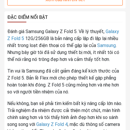
Màn hình chính rộng: 7,6 inch, 21.6:18,
Dynamic AMOLED 2X, 1-120Hz, Hỗ trợ
ĐẶC ĐIỂM NỔI BẬT
S Pen
Màn hình ngoài rộng: 6,2 inch, HD+
Đánh giá Samsung Galaxy Z Fold 5. Về lý thuyết,
Galaxy
Kiểu màn hình
(2316 x 904), Dynamic AMOLED 2X,
Z Fold 5
12G/256GB là bản nâng cấp lặp đi lặp lại nhiều
23.1:9, 48-120Hz
nhất trong loạt điện thoại có thể gập lại của
Samsung
.
Độ sáng tối đa: 1750 nits Mặt kính cảm
ứng Chính: Ultra Thin Glass & Phụ:
Nhưng bây giờ tôi đã sử dụng thiết bị mới, ít nhất tôi có
Corning
thể nói rằng nó trông đẹp hơn và cảm thấy tốt hơn.
Tin vui là Samsung đã cắt giảm đáng kể kích thước của
THÔNG TIN CAMERA SAU
Z Fold 5. Bản lề Flex mới cho phép thiết kế gập phẳng
hoàn toàn khi đóng. Z Fold 5 cũng mỏng hơn và nhẹ hơn
Camera siêu rộng: 12MP F2.2, 123°,
so với người tiền nhiệm của nó.
1.12μm
Camera góc rộng: 50MP, F1.8, Dual
Độ phân giải
Nếu không, bạn sẽ phải tìm kiếm bất kỳ nâng cấp lớn nào.
Pixel AF, OIS, 2.0μm
Trải nghiệm đa nhiệm được cải thiện một chút, màn hình
Camera Tele: 10 MP, F2.4, PDAF, OIS,
chính sáng hơn và tôi thấy hình ảnh đẹp hơn khi so sánh
1.0μm, zoom 3X, zoom kỹ thuật số 30X
song song với
Galaxy Z Fold 4
, mặc dù thông số camera